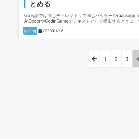
とめる
Go言語では同じディレクトリで同じパッケージ(package
AtCoderやCodinGameでテキストとして提出すると
golang
2023/01/12
1
2
3