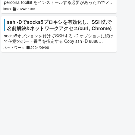
percona-toolkit をインストールする必要があったのでメ
モ。最初に Percona リポジトリを管理するツ
linux
2024/11/03
ssh -Dでsocks5プロキシを有効化し、SSH先で
名前解決&ネットワークアクセス(curl, Chrome)
socks5オプションを付けてSSHする -D オプションに続け
て任意のポート番号を指定する Copy ssh -D 8888
user@111.111.111.111
curlからsocks5プロキ
ネットワーク
2024/09/08