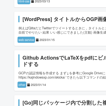
html-css
2023/03/13
[WordPress] タイトルからOG
例えばQiitaだとTwitterでツイートするときに，タイトル
自前でやりたい 結果 いい感じにできました(主観) 画像生
web-service
2023/01/15
Github ActionsでLaTeXをpd
ドする
GCPの認証情報を作成する まず↓を参考にGoogle Dri
https://kajindowsxp.com/skicka/ できたら以下
other
2023/01/14
[Go]同じパッケージ内で分割し