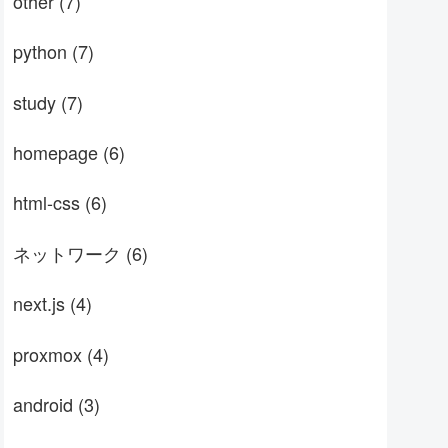
other
(7)
python
(7)
study
(7)
homepage
(6)
html-css
(6)
ネットワーク
(6)
next.js
(4)
proxmox
(4)
android
(3)