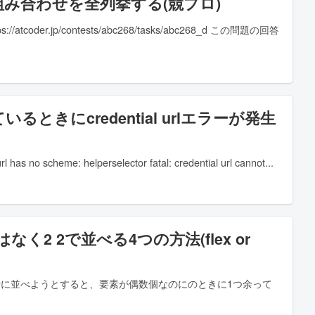
の組み合わせを全列挙する(競プロ)
er.jp/contests/abc268/tasks/abc268_d この問題の回答
いるときにcredential urlエラーが発生
s no scheme: helperselector fatal: credential url cannot
ではなく2 2で並べる4つの方法(flex or
単純に要素を複数行に並べようとすると、要素が偶数個なのにのときに1つ余って