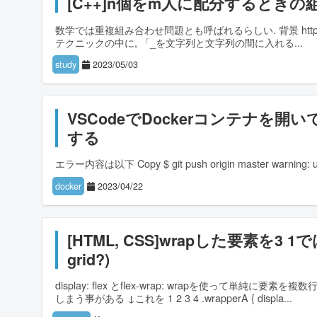
[C++]n個をm人に配分するとき
数学では重複組み合わせ問題とも呼ばれるらしい. 背景 https://atcod
テクニックの中に, 「_を文字列と文字列の間に入れる
study
2023/05/03
VSCodeでDockerコンテナを開いて
する
エラー内容は以下 Copy $ git push origin master warning: url ha
docker
2023/04/22
[HTML, CSS]wrapした要素を3 1
grid?)
display: flex とflex-wrap: wrapを使って
しまう事がある ↓これを 1 2 3 4 .wrapperA { displa