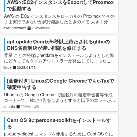
AWSのEC2インスタンスをExportしてProxmox
で起動する
AWS の EC2 インスタンスをローカルの Proxmox でその
まま実行できないか試行錯誤したときのメモ 大きく分け
て以下のステップを踏む EC2 コンテナの AMI 作成 AMI
aws
proxmox
2025/09/20
から S3 に
apt updateやcurlが5秒以上待たされるglibcの
DNS名前解決が遅い問題を修正する
背景 ことの発端はnetdataをインストールしようとした際
にどうしてもタイムアウトエラーが発生してしまったこ
と。 Copy $ sudo /usr/sbin/netdatacli reload-cl
linux
2025/01/03
[画像付き] LinuxのGoogle Chromeでもe-Taxで
確定申告する
Ubuntu の Google Chrome で国税庁の確定申告書等作成
コーナーで、確定申告をしようとすると以下のエラーが発
生して次に進めなくなる。 ご利用のパソコン環境（OS/ブ
ubuntu
2024/11/29
ラウザ）は、QR コ
Cent OS 9にpercona-toolkitをインストールす
る
pt-query-digest コマンドを使用するために Cent OS 9 に