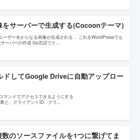
P画像をサーバーで生成する(Cocoonテーマ)
とユーザー名からなる画像が生成される． これをWordPressでも
成サーバーの作成 Go言語でク
fにビルドしてGoogle Driveに自動アップロー
veにコマンドでアクセスできるようにする
コマンドの結果と、クライアントID、クラ
た複数のソースファイルを1つに繋げてま