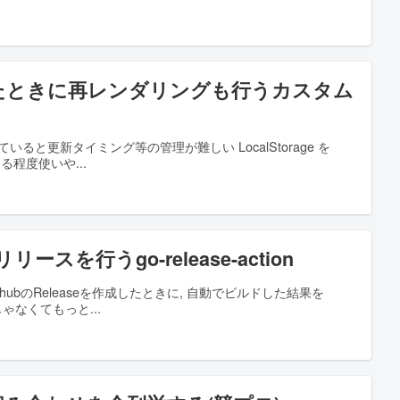
e を更新したときに再レンダリングも行うカスタム
実装していると更新タイミング等の管理が難しい LocalStorage を
ある程度使いや
 リリースを行うgo-release-action
 GithubのReleaseを作成したときに, 自動でビルドした結果を
」じゃなくてもっと