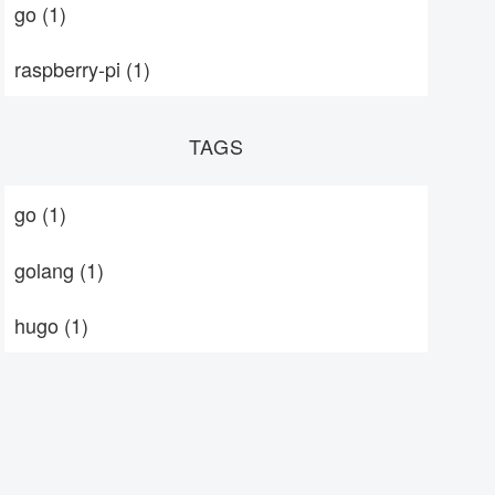
go
(1)
raspberry-pi
(1)
TAGS
go
(1)
golang
(1)
hugo
(1)